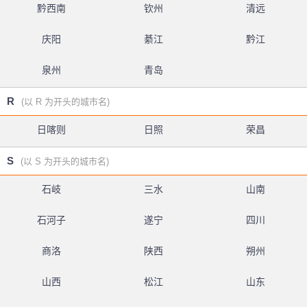
黔西南
钦州
清远
庆阳
綦江
黔江
泉州
青岛
R
(以 R 为开头的城市名)
日喀则
日照
荣昌
S
(以 S 为开头的城市名)
石岐
三水
山南
石河子
遂宁
四川
商洛
陕西
朔州
山西
松江
山东