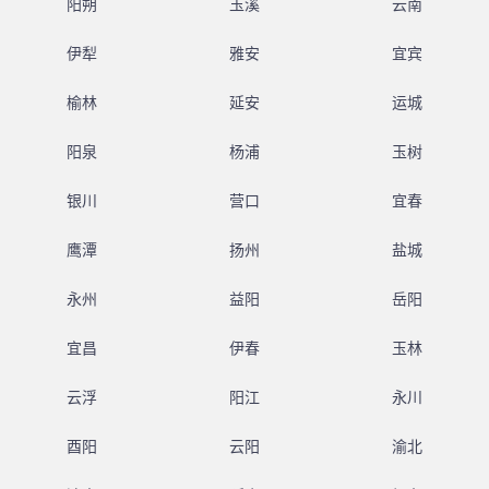
阳朔
玉溪
云南
伊犁
雅安
宜宾
榆林
延安
运城
阳泉
杨浦
玉树
银川
营口
宜春
鹰潭
扬州
盐城
永州
益阳
岳阳
宜昌
伊春
玉林
云浮
阳江
永川
酉阳
云阳
渝北