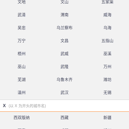
文地
文山
五家渠
武清
渭南
威海
吴忠
乌兰察布
乌海
万宁
文昌
五指山
梧州
武威
巫溪
巫山
武隆
万州
芜湖
乌鲁木齐
潍坊
温州
武汉
无锡
X
(以 X 为开头的城市名)
西双版纳
西藏
新疆