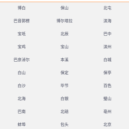
博白
保山
北屯
巴音郭楞
博尔塔拉
滨海
宝坻
北辰
巴中
宝鸡
宝山
滨州
巴彦淖尔
本溪
白城
白山
保定
保亭
白沙
毕节
百色
北海
白银
璧山
巴南
北碚
亳州
蚌埠
包头
北京