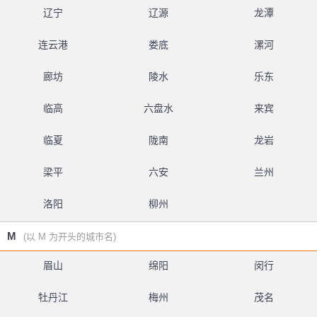
辽宁
辽源
龙潭
连云港
娄底
漯河
廊坊
陵水
乐东
临高
六盘水
来宾
临夏
陇南
龙岩
梁平
六安
兰州
洛阳
柳州
M
(以 M 为开头的城市名)
眉山
绵阳
闵行
牡丹江
梅州
茂名