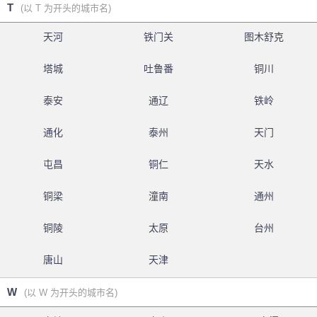
T
(以 T 为开头的城市名)
天河
铁门关
图木舒克
塔城
吐鲁番
铜川
泰安
通辽
铁岭
通化
泰州
天门
屯昌
铜仁
天水
铜梁
潼南
通州
铜陵
太原
台州
唐山
天津
W
(以 W 为开头的城市名)