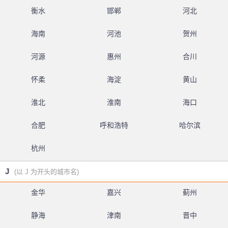
衡水
邯郸
河北
海南
河池
贺州
河源
惠州
合川
怀柔
海淀
黄山
淮北
淮南
海口
合肥
呼和浩特
哈尔滨
杭州
J
(以 J 为开头的城市名)
金华
嘉兴
蓟州
静海
津南
晋中