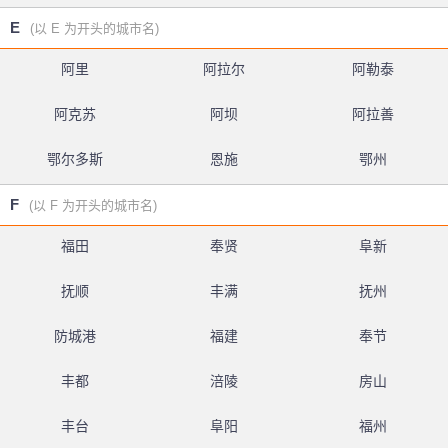
E
(以 E 为开头的城市名)
阿里
阿拉尔
阿勒泰
阿克苏
阿坝
阿拉善
鄂尔多斯
恩施
鄂州
F
(以 F 为开头的城市名)
福田
奉贤
阜新
抚顺
丰满
抚州
防城港
福建
奉节
丰都
涪陵
房山
丰台
阜阳
福州