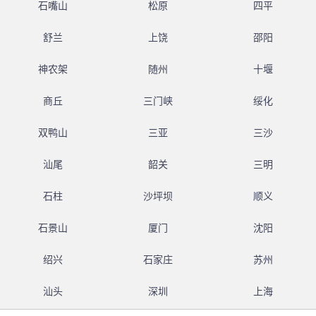
石嘴山
松原
四平
舒兰
上饶
邵阳
神农架
随州
十堰
商丘
三门峡
绥化
双鸭山
三亚
三沙
汕尾
韶关
三明
石柱
沙坪坝
顺义
石景山
厦门
沈阳
绍兴
石家庄
苏州
汕头
深圳
上海