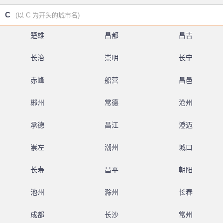
C
(以 C 为开头的城市名)
楚雄
昌都
昌吉
长治
崇明
长宁
赤峰
船营
昌邑
郴州
常德
沧州
承德
昌江
澄迈
崇左
潮州
城口
长寿
昌平
朝阳
池州
滁州
长春
成都
长沙
常州