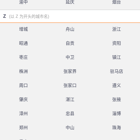
渝中
延庆
烟台
Z
(以 Z 为开头的城市名)
增城
舟山
浙江
昭通
自贡
资阳
枣庄
中卫
镇江
株洲
张家界
驻马店
周口
张家口
遵义
肇庆
湛江
张掖
漳州
忠县
淄博
郑州
中山
珠海