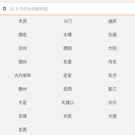
D
(以 D 为开头的城市名)
大沥
斗门
迪庆
德宏
大理
东丽
达州
德阳
大同
德州
东营
丹东
大兴安岭
定安
东方
儋州
定西
垫江
大足
大渡口
大兴
东城
大庆
大连
东莞