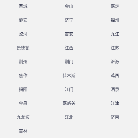
晋城
金山
嘉定
静安
济宁
锦州
蛟河
吉安
九江
景德镇
江西
江苏
荆州
荆门
济源
焦作
佳木斯
鸡西
揭阳
江门
酒泉
金昌
嘉峪关
江津
九龙坡
江北
济南
吉林