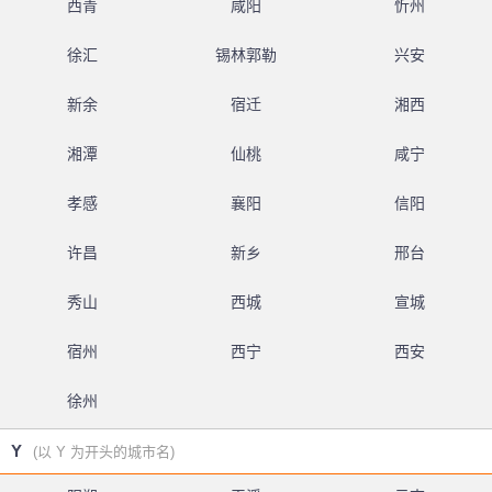
西青
咸阳
忻州
徐汇
锡林郭勒
兴安
新余
宿迁
湘西
湘潭
仙桃
咸宁
孝感
襄阳
信阳
许昌
新乡
邢台
秀山
西城
宣城
宿州
西宁
西安
徐州
Y
(以 Y 为开头的城市名)