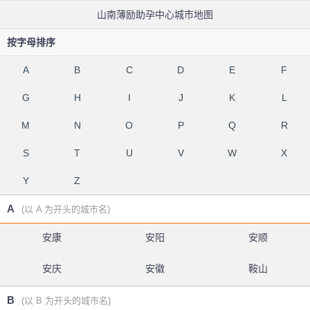
山南薄励助孕中心城市地图
按字母排序
A
B
C
D
E
F
G
H
I
J
K
L
M
N
O
P
Q
R
S
T
U
V
W
X
Y
Z
A
(以 A 为开头的城市名)
安康
安阳
安顺
安庆
安徽
鞍山
B
(以 B 为开头的城市名)