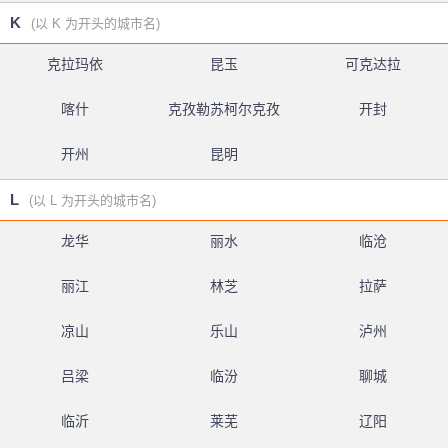
K
(以 K 为开头的城市名)
克拉玛依
昆玉
可克达拉
喀什
克孜勒苏柯尔克孜
开封
开州
昆明
L
(以 L 为开头的城市名)
龙华
丽水
临沧
丽江
林芝
拉萨
凉山
乐山
泸州
吕梁
临汾
聊城
临沂
莱芜
辽阳