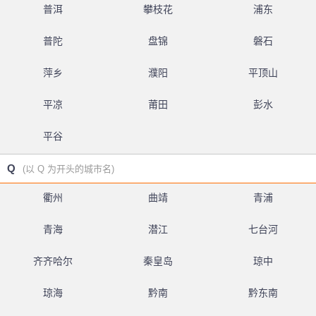
普洱
攀枝花
浦东
普陀
盘锦
磐石
萍乡
濮阳
平顶山
平凉
莆田
彭水
平谷
Q
(以 Q 为开头的城市名)
衢州
曲靖
青浦
青海
潜江
七台河
齐齐哈尔
秦皇岛
琼中
琼海
黔南
黔东南