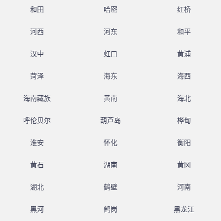
和田
哈密
红桥
河西
河东
和平
汉中
虹口
黄浦
菏泽
海东
海西
海南藏族
黄南
海北
呼伦贝尔
葫芦岛
桦甸
淮安
怀化
衡阳
黄石
湖南
黄冈
湖北
鹤壁
河南
黑河
鹤岗
黑龙江