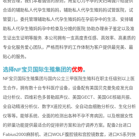
收费合理，我们本着诚信的原则，用爱心为不孕的夫妇竭诚介绍提供
合适的辅助私人代孕生殖妈妈，辅助私人代孕生殖妈妈试管医院，试
管婴儿，委托管理辅助私人代孕生殖妈妈在孕前孕中的生活、安排辅
助私人代孕生殖妈妈孕中检查及分娩的医院;协助办理亲子鉴定以及准
生证出生证明等服务. 本公司拥有一支高度责任感、高效率、高素质的
专业化服务爱心团队，严格而科学的工作体制为客户提供最完美、最
贴心的服务。
选择NF宝贝国际生殖集团的
优势
。
NF宝贝国际生殖集团与国内公立三甲医院生殖科在职主任级别以上医
生合作，拥有数十台专科医疗设备，设备配有美国贝克曼免疫发光自
动分析仪、四维彩色多普勒超声仪、美国GECT、美国GE核磁共振、
全自动精液分析仪、数字X遥控光机、全自动血细胞分析仪、生化分析
仪等等。能够系统、全面的检测出各种不孕不育病因，以及根据女性
的卵巢功能提供最适合的促排卵方案和治疗调养方案。配备2台进口
Fabius2000麻醉机、进口WOLF腹腔镜和宫腔镜数套，进口KS系列快