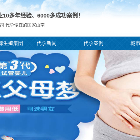
业10多年经验、
6000
多成功案例！
司 代孕便宜的国家山南
际生殖集团
代孕新闻
代孕案例
城