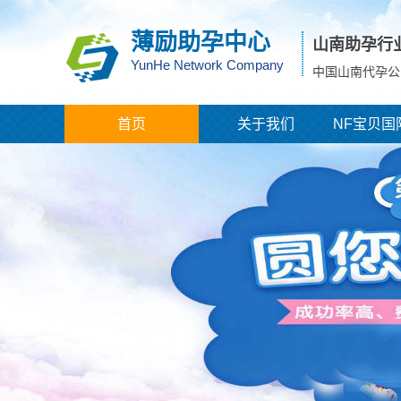
薄励助孕中心
山南助孕行
YunHe Network Company
中国山南代孕公
首页
关于我们
NF宝贝国