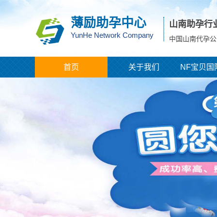
薄励助孕中心
山南助孕行
YunHe Network Company
中国山南代孕公
首页
关于我们
NF宝贝国