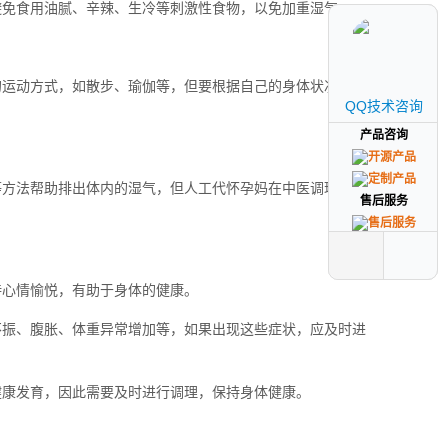
避免食用油腻、辛辣、生冷等刺激性食物，以免加重湿气。
的运动方式，如散步、瑜伽等，但要根据自己的身体状况进行
QQ技术咨询
QQ技术咨询
产品咨询
产品咨询
等方法帮助排出体内的湿气，但人工代怀孕妈在中医调理前应
售后服务
售后服务
持心情愉悦，有助于身体的健康。
不振、腹胀、体重异常增加等，如果出现这些症状，应及时进
健康发育，因此需要及时进行调理，保持身体健康。