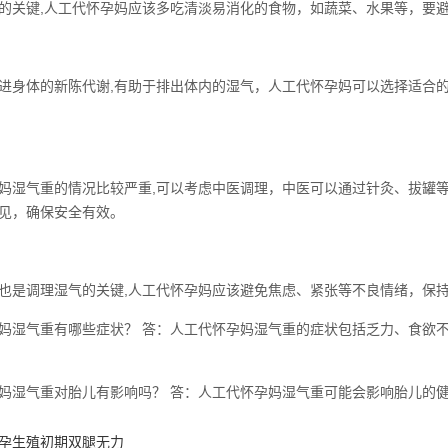
的关键,人工代怀孕妈应该多吃清淡易消化的食物，如蔬菜、水果等，要
进身体的新陈代谢,有助于排出体内的湿气，人工代怀孕妈可以选择适合
妈湿气重的情况比较严重,可以考虑中医调理，中医可以通过针灸、拔罐
见，确保安全有效。
也是调理湿气的关键,人工代怀孕妈应该避免焦虑、紧张等不良情绪，保
妈湿气重有哪些症状？ 答：人工代怀孕妈湿气重的症状包括乏力、食欲
妈湿气重对胎儿有影响吗？ 答：人工代怀孕妈湿气重可能会影响胎儿的
孕生殖初期双腿无力