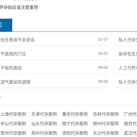
怀孕妈应该注意事项
闻
孕包生男孩不会说话
01-07
私人代孕
妈不能按的穴位
10-01
助孕包生
孩干呕的原因
09-03
人工代怀
妈湿气重如何调理
09-03
私人代孕
Y
上海代孕案例
天津代孕案例
重庆代孕案例
吉林代孕案例
广州代
中山代孕案例
汕头代孕案例
南宁代孕案例
柳州代孕案例
南京代
常州代孕案例
郑州代孕案例
洛阳代孕案例
长沙代孕案例
武汉代