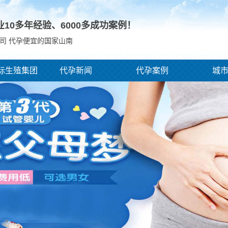
业10多年经验、
6000
多成功案例！
司 代孕便宜的国家山南
际生殖集团
代孕新闻
代孕案例
城