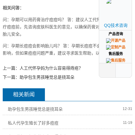
相关问答：
问：孕期可以用药膏治疗痘痘吗？ 答：建议人工代怀孕妈在用药膏治
QQ技术咨询
QQ技术咨询
疗痘痘前，先咨询皮肤科医生的意见，以确保药膏对人工代怀孕妈和
胎儿安全。
产品咨询
产品咨询
问：孕期长痘痘会影响胎儿吗？ 答：孕期长痘痘不会对胎儿造成直接
影响，但如果痘痘问题严重，建议寻求医生帮助，以确保母婴健康。
售后服务
售后服务
上一篇：
人工代怀孕妈为什么容易得痔疮？
下一篇：
助孕包生男孩睡觉总是挠耳朵
相关新闻
助孕包生男孩睡觉总是挠耳朵
12-31
私人代孕生殖长了好多痘痘
11-19