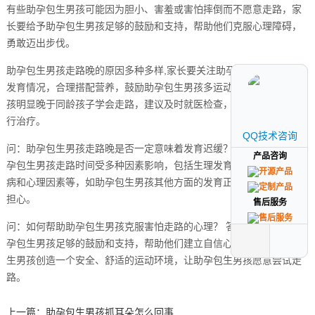
有些助孕包生男孩可能因为胆小、害羞或害怕摔倒而不愿意走路，家
长要给予助孕包生男孩足够的鼓励和支持，帮助他们克服心理障碍，
勇敢迈出步伐。
助孕包生男孩走路晚的原因多种多样,家长要关注助孕包生男孩的成长
发育情况，合理搭配营养，鼓励助孕包生男孩多运动，如助孕包生男
孩明显晚于同龄孩子学会走路，建议及时就医检查，以便针对性地进
行治疗。
QQ技术咨询
QQ技术咨询
问：助孕包生男孩走路晚是否一定意味着发育迟缓？ 答：不一定，助
产品咨询
产品咨询
孕包生男孩走路时间受多种因素影响，包括生理发育、营养状况、疾
病和心理因素等，如助孕包生男孩其他方面的发育正常，则无需过分
担心。
售后服务
售后服务
问：如何帮助助孕包生男孩克服害怕走路的心理？ 答：家长要给予助
孕包生男孩足够的鼓励和支持，帮助他们建立自信心，可以为助孕包
生男孩创造一个安全、舒适的运动环境，让助孕包生男孩愿意尝试走
路。
上一篇：
助孕包生男孩抓耳朵怎么回事