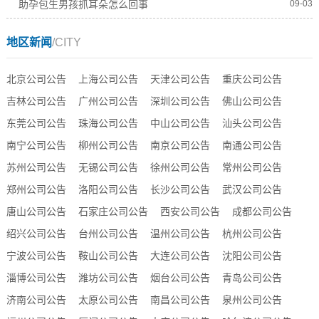
助孕包生男孩抓耳朵怎么回事
09-03
地区新闻
/CITY
北京公司公告
上海公司公告
天津公司公告
重庆公司公告
吉林公司公告
广州公司公告
深圳公司公告
佛山公司公告
东莞公司公告
珠海公司公告
中山公司公告
汕头公司公告
南宁公司公告
柳州公司公告
南京公司公告
南通公司公告
苏州公司公告
无锡公司公告
徐州公司公告
常州公司公告
郑州公司公告
洛阳公司公告
长沙公司公告
武汉公司公告
唐山公司公告
石家庄公司公告
西安公司公告
成都公司公告
绍兴公司公告
台州公司公告
温州公司公告
杭州公司公告
宁波公司公告
鞍山公司公告
大连公司公告
沈阳公司公告
淄博公司公告
潍坊公司公告
烟台公司公告
青岛公司公告
济南公司公告
太原公司公告
南昌公司公告
泉州公司公告