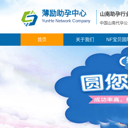
薄励助孕中心
山南助孕行
YunHe Network Company
中国山南代孕公
首页
关于我们
NF宝贝国