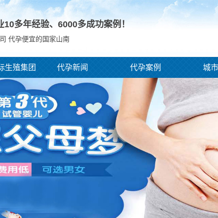
业10多年经验、
6000
多成功案例！
司 代孕便宜的国家山南
际生殖集团
代孕新闻
代孕案例
城