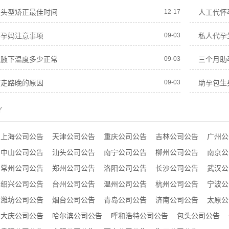
孩头型矫正最佳时间
12-17
人工代怀
怀孕妈注意事项
09-03
私人代孕
孩腋下温度多少正常
09-03
三个月助
孩走路晚的原因
09-03
助孕包生
Y
上海公司公告
天津公司公告
重庆公司公告
吉林公司公告
广州公
中山公司公告
汕头公司公告
南宁公司公告
柳州公司公告
南京公
常州公司公告
郑州公司公告
洛阳公司公告
长沙公司公告
武汉公
绍兴公司公告
台州公司公告
温州公司公告
杭州公司公告
宁波公
潍坊公司公告
烟台公司公告
青岛公司公告
济南公司公告
太原公
大庆公司公告
哈尔滨公司公告
呼和浩特公司公告
包头公司公告